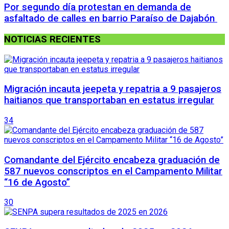
Por segundo día protestan en demanda de
asfaltado de calles en barrio Paraíso de Dajabón
NOTICIAS RECIENTES
Migración incauta jeepeta y repatria a 9 pasajeros
haitianos que transportaban en estatus irregular
34
Comandante del Ejército encabeza graduación de
587 nuevos conscriptos en el Campamento Militar
“16 de Agosto”
30