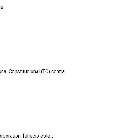
...
l Constitucional (TC) contra...
ration, falleció este...