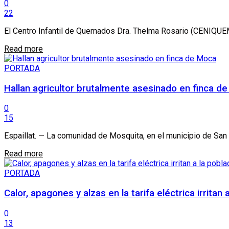
0
22
El Centro Infantil de Quemados Dra. Thelma Rosario (CENIQUEM)
Details
Read more
PORTADA
Hallan agricultor brutalmente asesinado en finca d
0
15
Espaillat. — La comunidad de Mosquita, en el municipio de San 
Details
Read more
PORTADA
Calor, apagones y alzas en la tarifa eléctrica irritan 
0
13