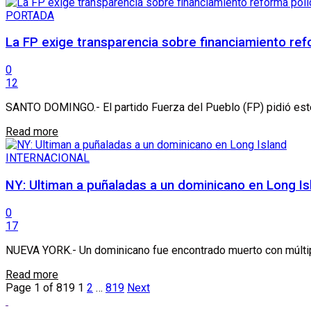
PORTADA
La FP exige transparencia sobre financiamiento refo
0
12
SANTO DOMINGO.- El partido Fuerza del Pueblo (FP) pidió este m
Details
Read more
INTERNACIONAL
NY: Ultiman a puñaladas a un dominicano en Long Is
0
17
NUEVA YORK.- Un dominicano fue encontrado muerto con múltipl
Details
Read more
Page 1 of 819
1
2
…
819
Next