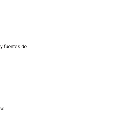
 fuentes de...
o...