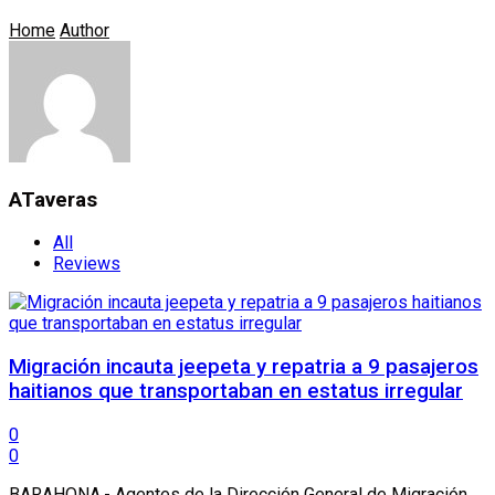
Home
Author
ATaveras
All
Reviews
Migración incauta jeepeta y repatria a 9 pasajeros
haitianos que transportaban en estatus irregular
0
0
BARAHONA.- Agentes de la Dirección General de Migración