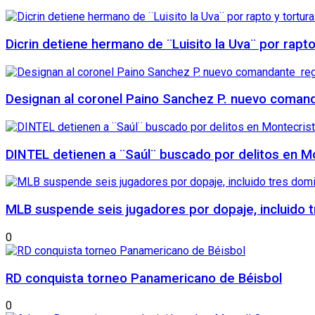
Dicrin detiene hermano de ¨Luisito la Uva¨ por rapt
Designan al coronel Paino Sanchez P. nuevo comanda
DINTEL detienen a ¨Saúl¨ buscado por delitos en Mo
MLB suspende seis jugadores por dopaje, incluido 
0
RD conquista torneo Panamericano de Béisbol
0