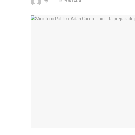
by
in
PORTADA