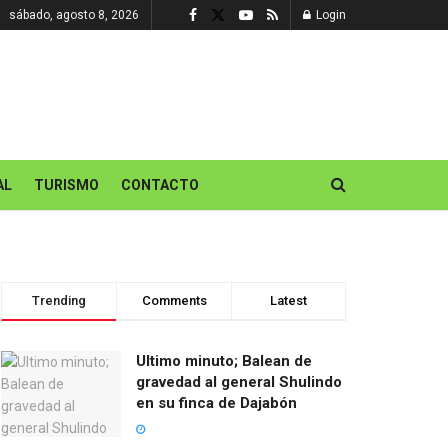
sábado, agosto 8, 2026
Login
AL
TURISMO
CONTACTO
Trending
Comments
Latest
Ultimo minuto; Balean de
gravedad al general Shulindo
en su finca de Dajabón