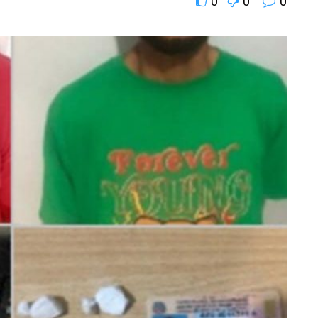
0
0
0