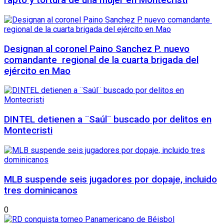
rapto y tortura de una mujer en Montecristi
Designan al coronel Paino Sanchez P. nuevo
comandante regional de la cuarta brigada del
ejército en Mao
DINTEL detienen a ¨Saúl¨ buscado por delitos en
Montecristi
MLB suspende seis jugadores por dopaje, incluido
tres dominicanos
0