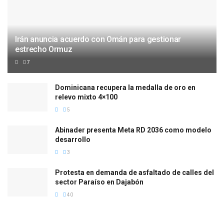
Irán anuncia acuerdo con Omán para gestionar
estrecho Ormuz
7
Dominicana recupera la medalla de oro en
relevo mixto 4×100
5
Abinader presenta Meta RD 2036 como modelo
desarrollo
3
Protesta en demanda de asfaltado de calles del
sector Paraíso en Dajabón
40