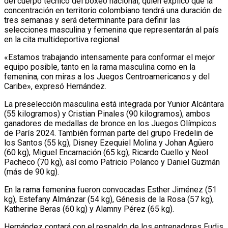
del cuerpo técnico del boxeo nacional, quien explicó que la
concentración en territorio colombiano tendrá una duración de
tres semanas y será determinante para definir las
selecciones masculina y femenina que representarán al país
en la cita multideportiva regional.
«Estamos trabajando intensamente para conformar el mejor
equipo posible, tanto en la rama masculina como en la
femenina, con miras a los Juegos Centroamericanos y del
Caribe», expresó Hernández.
La preselección masculina está integrada por Yunior Alcántara
(55 kilogramos) y Cristian Pinales (90 kilogramos), ambos
ganadores de medallas de bronce en los Juegos Olímpicos
de París 2024. También forman parte del grupo Fredelin de
los Santos (55 kg), Disney Ezequiel Molina y Johan Agüero
(60 kg), Miguel Encarnación (65 kg), Ricardo Cuello y Neol
Pacheco (70 kg), así como Patricio Polanco y Daniel Guzmán
(más de 90 kg).
En la rama femenina fueron convocadas Esther Jiménez (51
kg), Estefany Almánzar (54 kg), Génesis de la Rosa (57 kg),
Katherine Beras (60 kg) y Alamny Pérez (65 kg).
Hernández contará con el respaldo de los entrenadores Eudis