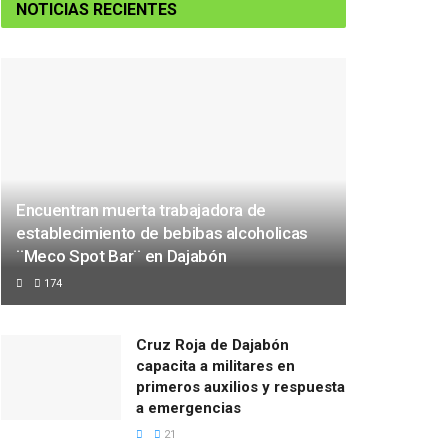
NOTICIAS RECIENTES
Encuentran muerta trabajadora de
establecimiento de bebibas alcoholicas
¨Meco Spot Bar¨ en Dajabón
174
Cruz Roja de Dajabón
capacita a militares en
primeros auxilios y respuesta
a emergencias
21