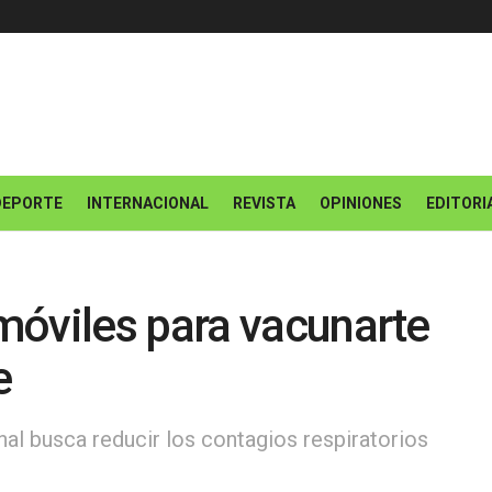
DEPORTE
INTERNACIONAL
REVISTA
OPINIONES
EDITORI
móviles para vacunarte
e
al busca reducir los contagios respiratorios