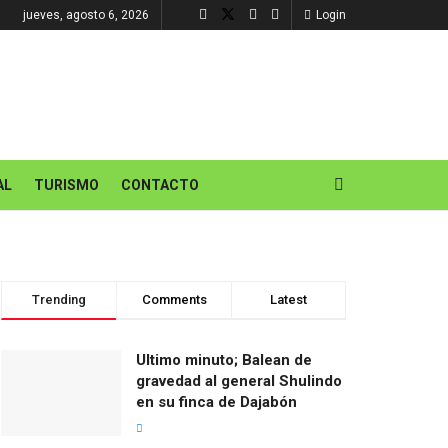
jueves, agosto 6, 2026
Login
AL
TURISMO
CONTACTO
Trending
Comments
Latest
Ultimo minuto; Balean de
gravedad al general Shulindo
en su finca de Dajabón