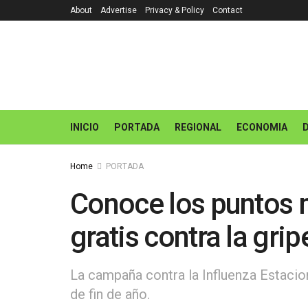
About
Advertise
Privacy & Policy
Contact
INICIO
PORTADA
REGIONAL
ECONOMIA
Home
PORTADA
Conoce los puntos 
gratis contra la grip
La campaña contra la Influenza Estacion
de fin de año.