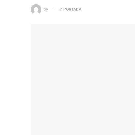
by
in
PORTADA