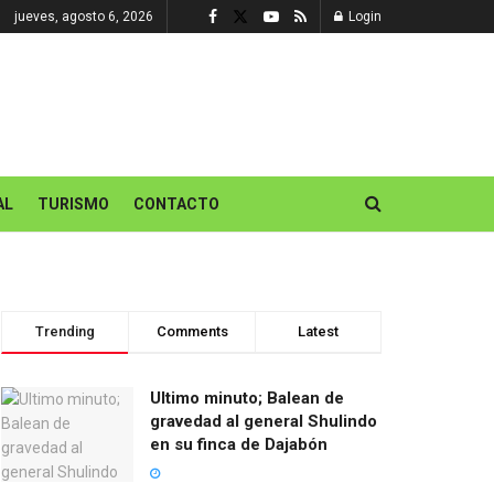
jueves, agosto 6, 2026
Login
AL
TURISMO
CONTACTO
Trending
Comments
Latest
Ultimo minuto; Balean de
gravedad al general Shulindo
en su finca de Dajabón