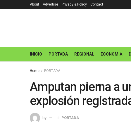
About
Advertise
Privacy & Policy
Contact
INICIO
PORTADA
REGIONAL
ECONOMIA
Home
PORTADA
Amputan pierna a un
explosión registrad
by
in
PORTADA