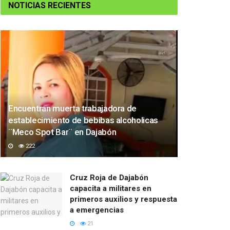
NOTICIAS RECIENTES
Encuentran muerta trabajadora de
establecimiento de bebibas alcoholicas
¨Meco Spot Bar¨ en Dajabón
222
Cruz Roja de Dajabón
capacita a militares en
primeros auxilios y respuesta
a emergencias
21