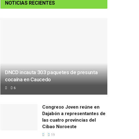
NOTICIAS RECIENTES
DNCD incauta 303 paquetes de presunta
cocaína en Caucedo
6
Congreso Joven reúne en
Dajabón a representantes de
las cuatro provincias del
Cibao Noroeste
19