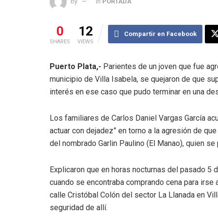
by
in
PORTADA
0
12
Compartir en Facebook
SHARES
VIEWS
Puerto Plata,-
Parientes de un joven que fue ag
municipio de Villa Isabela, se quejaron de que s
interés en ese caso que pudo terminar en una des
Los familiares de Carlos Daniel Vargas García acu
actuar con dejadez” en torno a la agresión de que
del nombrado Garlin Paulino (El Manao), quien se 
Explicaron que en horas nocturnas del pasado 5 d
cuando se encontraba comprando cena para irse a 
calle Cristóbal Colón del sector La Llanada en Vi
seguridad de allí.