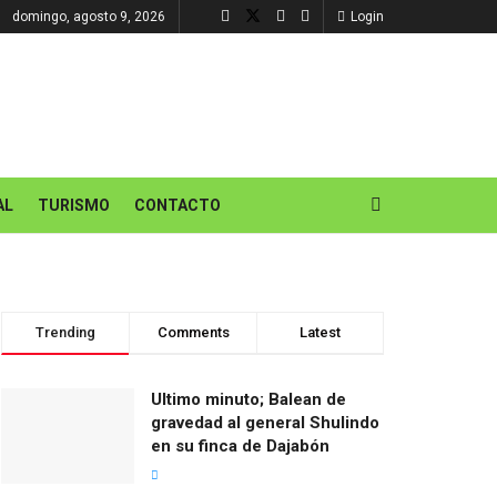
domingo, agosto 9, 2026
Login
AL
TURISMO
CONTACTO
Trending
Comments
Latest
Ultimo minuto; Balean de
gravedad al general Shulindo
en su finca de Dajabón