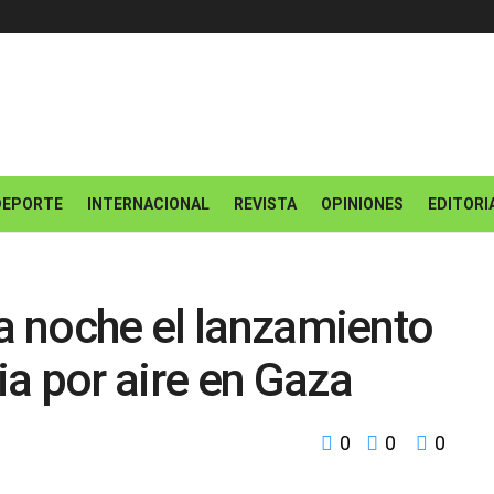
DEPORTE
INTERNACIONAL
REVISTA
OPINIONES
EDITORI
ta noche el lanzamiento
a por aire en Gaza
0
0
0