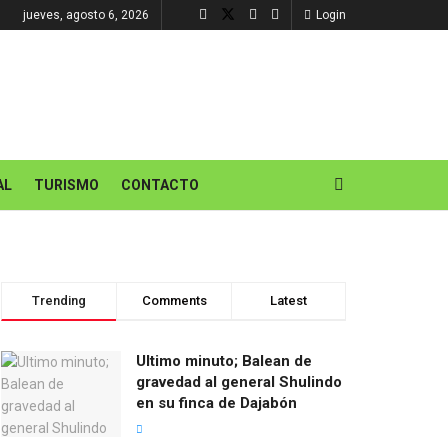
jueves, agosto 6, 2026
Login
AL
TURISMO
CONTACTO
Trending
Comments
Latest
Ultimo minuto; Balean de
gravedad al general Shulindo
en su finca de Dajabón