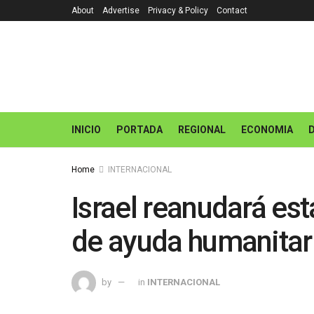
About
Advertise
Privacy & Policy
Contact
INICIO
PORTADA
REGIONAL
ECONOMIA
Home
INTERNACIONAL
Israel reanudará es
de ayuda humanitari
by
in
INTERNACIONAL