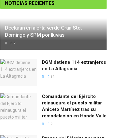
NOTICIAS RECIENTES
Declaran en alerta verde Gran Sto.
Domingo y SPM por lluvias
7
DGM detiene 114 extranjeros
en La Altagracia
12
Comandante del Ejército
reinaugura el puesto militar
Aniceto Martínez tras su
remodelación en Hondo Valle
2