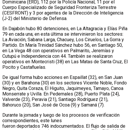
Dominicana (ERD), 112 por la Policía Nacional, 11 por el
Cuerpo Especializado de Seguridad Fronteriza Terrestre
(CESFRONT) y 3 por agentes de la Dirección de Inteligencia
(J-2) del Ministerio de Defensa.
En Dajabón hubo 80 detenciones, en La Altagracia y Elías Piña
79 en cada una; en esta última se intervinieron los sectores:
La Aviación, Sabana Larga, Chacuey, Los Ciruelos, La Gorra y
Partido. En María Trinidad Sánchez hubo 56, en Santiago 50,
en La Vega 48 con operativos en Palmarito, Jeremías y
Cutupú e Independencia con 44. También se realizaron
operativos en Montecristi (38) en Las Matas de Santa Cruz, El
Pocito y Castañuelas.
De igual forma hubo acciones en Espaillat (32), en San Juan
(30) y en Barahona (30) en los sectores Vicente Noble, Fondo
Negro, Quita Coraza, El Higuito, Jaquimeyes, Tamayo, Canoa
Monserrate y Uvilla. En Pedernales (28), Puerto Plata (24),
Valverde (23), Peravia (21), Santiago Rodríguez (21),
Bahoruco (20), San José de Ocoa (9) y Samaná (7).
Durante la jornada y luego de los procesos de verificación
correspondientes, este lunes
fueron deportados 746 indocumentados. El flujo de salida de