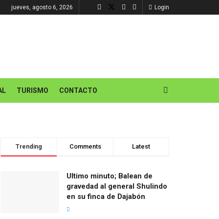
jueves, agosto 6, 2026
Login
AL
TURISMO
CONTACTO
Trending
Comments
Latest
Ultimo minuto; Balean de
gravedad al general Shulindo
en su finca de Dajabón