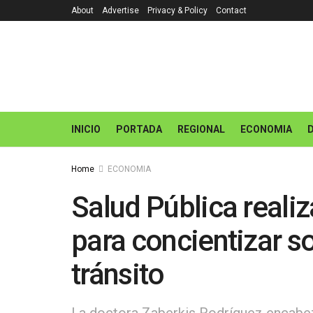
About
Advertise
Privacy & Policy
Contact
INICIO
PORTADA
REGIONAL
ECONOMIA
Home
ECONOMIA
Salud Pública reali
para concientizar s
tránsito
La doctora Zaberkis Rodríguez encabezó