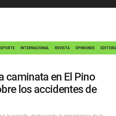
DEPORTE
INTERNACIONAL
REVISTA
OPINIONES
EDITORI
za caminata en El Pino
obre los accidentes de
 la jornada, destacando la importancia de la