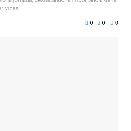
r vidas.
0
0
0