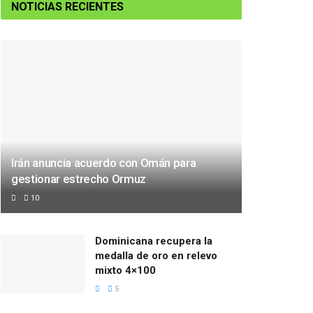
NOTICIAS RECIENTES
Irán anuncia acuerdo con Omán para
gestionar estrecho Ormuz
10
Dominicana recupera la
medalla de oro en relevo
mixto 4×100
5