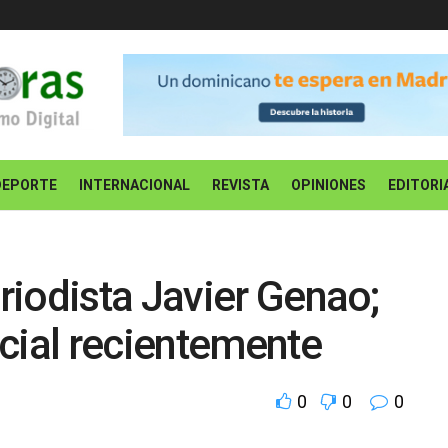
DEPORTE
INTERNACIONAL
REVISTA
OPINIONES
EDITORI
iodista Javier Genao;
cial recientemente
0
0
0