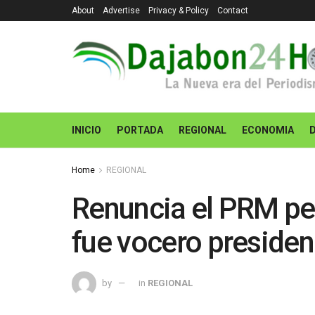
About
Advertise
Privacy & Policy
Contact
INICIO
PORTADA
REGIONAL
ECONOMIA
Home
REGIONAL
Renuncia el PRM per
fue vocero presiden
by
in
REGIONAL