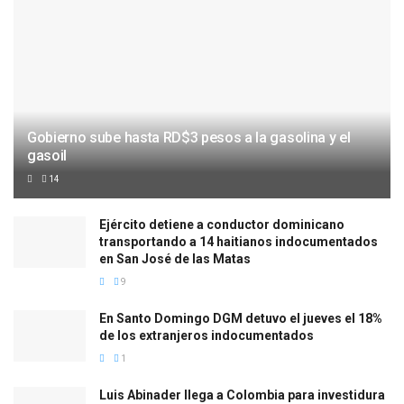
Gobierno sube hasta RD$3 pesos a la gasolina y el
gasoil
14
Ejército detiene a conductor dominicano
transportando a 14 haitianos indocumentados
en San José de las Matas
9
En Santo Domingo DGM detuvo el jueves el 18%
de los extranjeros indocumentados
1
Luis Abinader llega a Colombia para investidura