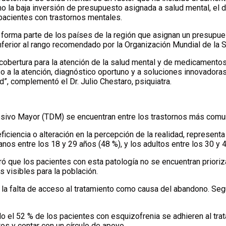
la baja inversión de presupuesto asignada a salud mental, el difí
 pacientes con trastornos mentales.
orma parte de los países de la región que asignan un presupues
inferior al rango recomendado por la Organización Mundial de la 
cobertura para la atención de la salud mental y de medicamentos 
o a la atención, diagnóstico oportuno y a soluciones innovadoras
d”, complementó el Dr. Julio Chestaro, psiquiatra.
resivo Mayor (TDM) se encuentran entre los trastornos más comu
ciencia o alteración en la percepción de la realidad, representa
nos entre los 18 y 29 años (48 %), y los adultos entre los 30 y 
eró que los pacientes con esta patología no se encuentran priori
 visibles para la población.
a falta de acceso al tratamiento como causa del abandono. Según
 el 52 % de los pacientes con esquizofrenia se adhieren al trata
s y contar con un círculo de apoyo.