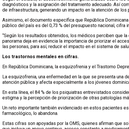
diagnósticos y la asignación del tratamiento adecuado. Así como 
de infraestructura, generando un impacto en la atención de los
Asimismo, el documento específica que República Dominicana f
público del país es del 0,73 % del presupuesto nacional, cifra 
“Según los resultados obtenidos, los médicos perciben que la 
panorama deja en evidencia la importancia de priorizar el acces
las personas, para así, reducir el impacto en el sistema de salu
Los trastornos mentales en cifras.
En República Dominicana, la esquizofrenia y el Trastorno Dep
La esquizofrenia, una enfermedad en la que se presenta una defi
atención pública y afecta especialmente a los jóvenes dominica
En esta línea, el 84 % de los psiquiatras entrevistados consid
estigma y la percepción de priorización de otras patologías más
Un reto importante también evidenciado en estos pacientes es l
farmacológico, lo abandona.
Estas cifras son apoyadas por la OMS, quienes afirman que solo
que incluya un apoyo continuo, acceso constante a medicamento