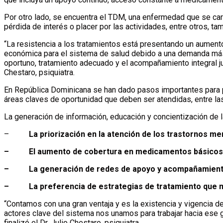
Por otro lado, se encuentra el TDM, una enfermedad que se cara
pérdida de interés o placer por las actividades, entre otros, ta
“La resistencia a los tratamientos está presentando un aumento
económica para el sistema de salud debido a una demanda más al
oportuno, tratamiento adecuado y el acompañamiento integral jue
Chestaro, psiquiatra.
En República Dominicana se han dado pasos importantes para pr
áreas claves de oportunidad que deben ser atendidas, entre la
La generación de información, educación y concientización de l
–
La priorización en la atención de los trastornos me
– El aumento de cobertura en medicamentos básicos 
– La generación de redes de apoyo y acompañamiento 
– La preferencia de estrategias de tratamiento que mant
“Contamos con una gran ventaja y es la existencia y vigencia d
actores clave del sistema nos unamos para trabajar hacia ese 
finalizó el Dr. Julio Chestaro, psiquiatra.