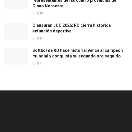
representantes de las cuatro provincias del
Cibao Noroeste
19
Clausuran JCC 2026; RD cierra histórica
actuación deportiva
11
Softbol de RD hace historia: vence al campeón
mundial y conquista su segundo oro seguido
7