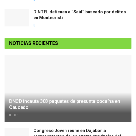
DINTEL detienen a ¨Saúl¨ buscado por delitos
en Montecristi
NOTICIAS RECIENTES
DNCD incauta 303 paquetes de presunta cocaína en
Caucedo
6
Congreso Joven reúne en Dajabón a