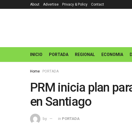
About
Advertise
Privacy & Policy
Contact
INICIO
PORTADA
REGIONAL
ECONOMIA
Home
PORTADA
PRM inicia plan para
en Santiago
by
in
PORTADA