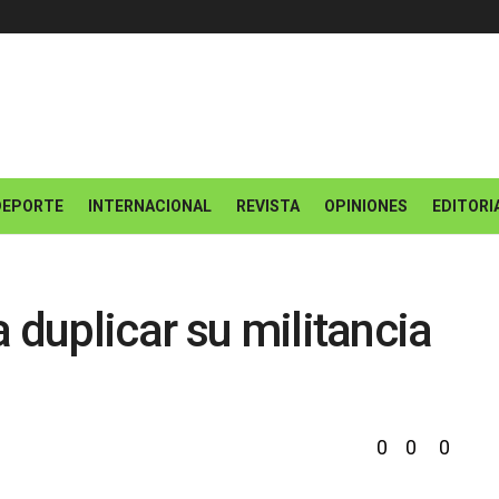
DEPORTE
INTERNACIONAL
REVISTA
OPINIONES
EDITORI
 duplicar su militancia
0
0
0