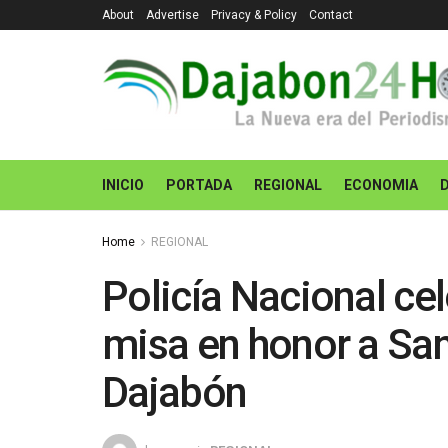
About
Advertise
Privacy & Policy
Contact
INICIO
PORTADA
REGIONAL
ECONOMIA
Home
REGIONAL
Policía Nacional cel
misa en honor a Sa
Dajabón