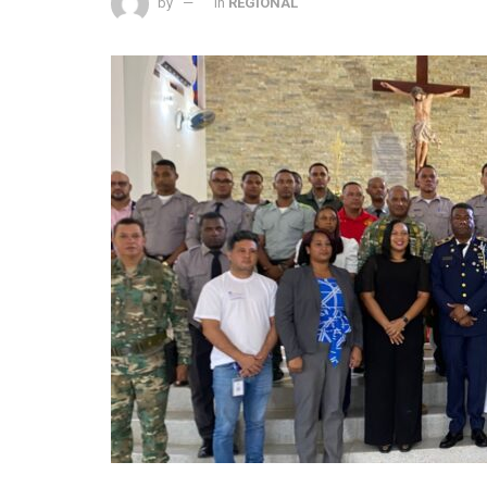
by
in
REGIONAL