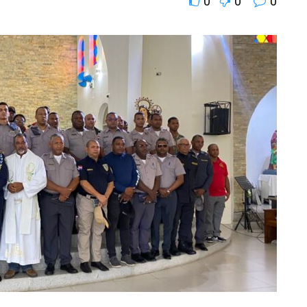
0
0
0