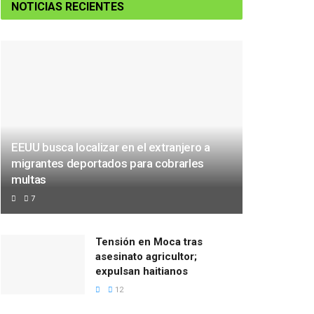
NOTICIAS RECIENTES
EEUU busca localizar en el extranjero a
migrantes deportados para cobrarles
multas
7
Tensión en Moca tras
asesinato agricultor;
expulsan haitianos
12