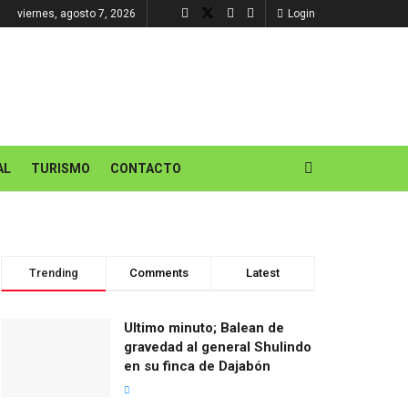
viernes, agosto 7, 2026
Login
AL
TURISMO
CONTACTO
Trending
Comments
Latest
Ultimo minuto; Balean de
gravedad al general Shulindo
en su finca de Dajabón