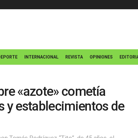
DEPORTE
INTERNACIONAL
REVISTA
OPINIONES
EDITORI
bre «azote» cometía
s y establecimientos de
son Tomás Rodríguez “Tito”, de 45 años, el