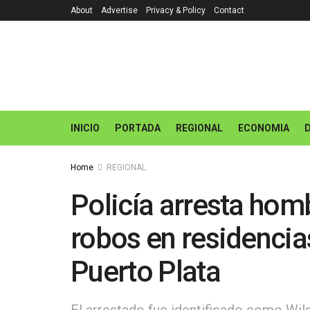
About
Advertise
Privacy & Policy
Contact
INICIO
PORTADA
REGIONAL
ECONOMIA
Home
REGIONAL
Policía arresta hom
robos en residencia
Puerto Plata
El arrestado fue identificado como Wil