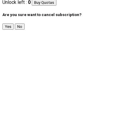
Unlock left :
0
Buy Quotas
Are you sure want to cancel subscription?
Yes
No