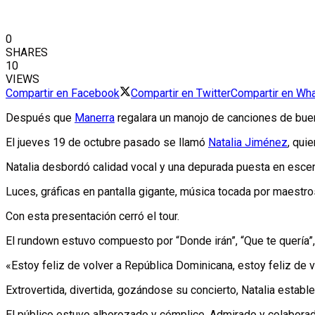
0
SHARES
10
VIEWS
Compartir en Facebook
Compartir en Twitter
Compartir en Wh
Después que
Manerra
regalara un manojo de canciones de buen
El jueves 19 de octubre pasado se llamó
Natalia Jiménez
, qui
Natalia desbordó calidad vocal y una depurada puesta en esce
Luces, gráficas en pantalla gigante, música tocada por maestro
Con esta presentación cerró el tour.
El rundown estuvo compuesto por “Donde irán”, “Que te quería”, 
«Estoy feliz de volver a República Dominicana, estoy feliz de v
Extrovertida, divertida, gozándose su concierto, Natalia estab
El público estuvo alborozado y cómplice. Admirado y colaborad