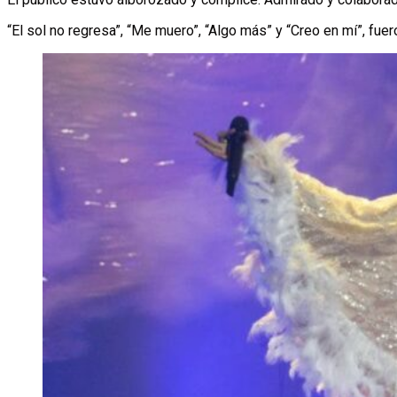
“El sol no regresa”, “Me muero”, “Algo más” y “Creo en mí”, fue