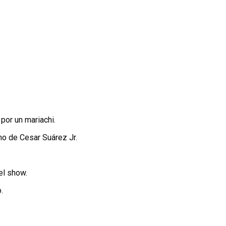
por un mariachi.
no de Cesar Suárez Jr.
el show.
.
.