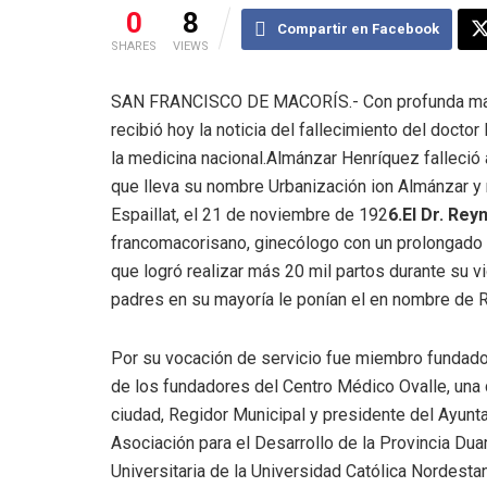
0
8
Compartir en Facebook
SHARES
VIEWS
SAN FRANCISCO DE MACORÍS.- Con profunda mani
recibió hoy la noticia del fallecimiento del doct
la medicina nacional.Almánzar Henríquez falleció
que lleva su nombre Urbanización ion Almánzar y
Espaillat, el 21 de noviembre de 192
6.El Dr. Re
francomacorisano, ginecólogo con un prolongado 
que logró realizar más 20 mil partos durante su v
padres en su mayoría le ponían el en nombre de 
Por su vocación de servicio fue miembro fundad
de los fundadores del Centro Médico Ovalle, una
ciudad, Regidor Municipal y presidente del Ayunt
Asociación para el Desarrollo de la Provincia Du
Universitaria de la Universidad Católica Nordesta