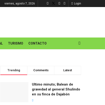
viernes, agosto 7, 2026
Login
AL
TURISMO
CONTACTO
Trending
Comments
Latest
Ultimo minuto; Balean de
gravedad al general Shulindo
en su finca de Dajabón