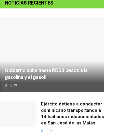
NOTICIAS RECIENTES
Gobierno sube hasta RD$3 pesos a la
gasolina y el gasoil
19
Ejército detiene a conductor
dominicano transportando a
14 haitianos indocumentados
en San José de las Matas
31