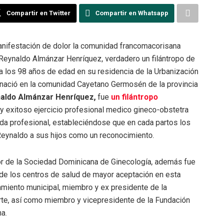
Compartir en Twitter
Compartir en Whatsapp
festación de dolor la comunidad francomacorisana
or Reynaldo Almánzar Henríquez, verdadero un filántropo de
 a los 98 años de edad en su residencia de la Urbanización
 nació en la comunidad Cayetano Germosén de la provincia
ynaldo Almánzar Henríquez,
fue
un filántropo
y exitoso ejercicio profesional medico gineco-obstetra
ida profesional, estableciéndose que en cada partos los
Reynaldo a sus hijos como un reconocimiento.
or de la Sociedad Dominicana de Ginecología, además fue
 de los centros de salud de mayor aceptación en esta
amiento municipal, miembro y ex presidente de la
arte, así como miembro y vicepresidente de la Fundación
na.