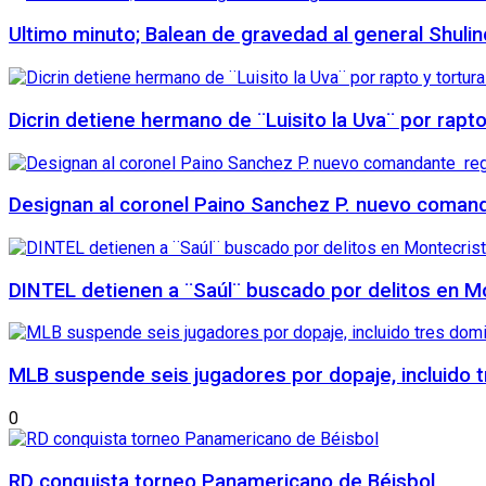
Ultimo minuto; Balean de gravedad al general Shuli
Dicrin detiene hermano de ¨Luisito la Uva¨ por rapt
Designan al coronel Paino Sanchez P. nuevo comanda
DINTEL detienen a ¨Saúl¨ buscado por delitos en Mo
MLB suspende seis jugadores por dopaje, incluido 
0
RD conquista torneo Panamericano de Béisbol