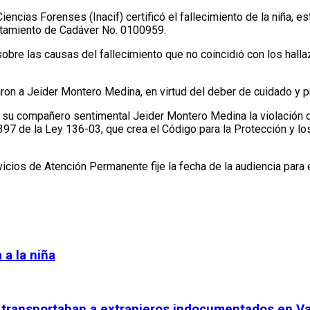
encias Forenses (Inacif) certificó el fallecimiento de la niña, 
antamiento de Cadáver No. 0100959.
bre las causas del fallecimiento que no coincidió con los halla
on a Jeider Montero Medina, en virtud del deber de cuidado y pro
 su compañero sentimental Jeider Montero Medina la violación de 
 y 397 de la Ley 136-03, que crea el Código para la Protección y
vicios de Atención Permanente fije la fecha de la audiencia para
 a la niña
e transportaban a extranjeros indocumentados en V