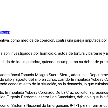
atsapp
ventiva, como medida de coerción, contra una pareja imputada por 
 son investigados por homicidio, actos de tortura y barbarie y 
uidado de los imputados, quienes incumplieron su deber de prote
adora fiscal Topacio Milagro Suero Sierra, adscrita al Departam
de julio y agosto del año en curso, cuando la imputada Yokeiry Co
do conocimiento de la situación, no la denunció, lo que culminó 
e, la imputada Yokeiry Coronado De La Cruz solicitó la presenci
aldo Eugenio Perdomo, sector Los Guandules, debido a que la ni
 con el Sistema Nacional de Emergencias 9-1-1 para informar que