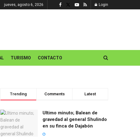
jueves, agosto 6, 2026
Login
AL
TURISMO
CONTACTO
Trending
Comments
Latest
Ultimo minuto; Balean de
gravedad al general Shulindo
en su finca de Dajabón