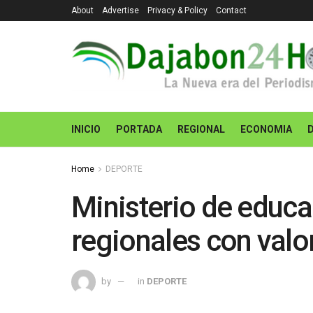
About
Advertise
Privacy & Policy
Contact
INICIO
PORTADA
REGIONAL
ECONOMIA
Home
DEPORTE
Ministerio de educa
regionales con valo
by
in
DEPORTE