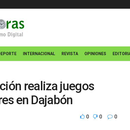
DEPORTE
INTERNACIONAL
REVISTA
OPINIONES
EDITORI
ción realiza juegos
res en Dajabón
0
0
0