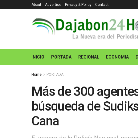
About
Advertise
Privacy & Policy
Contact
INICIO
PORTADA
REGIONAL
ECONOMIA
Home
PORTADA
Más de 300 agentes
búsqueda de Sudiks
Cana
El vocero de la Policía Nacional, coro