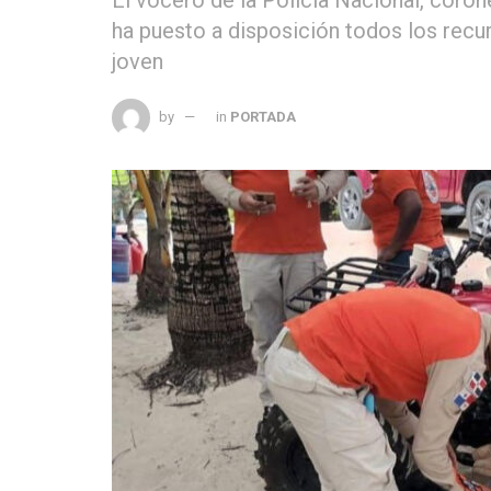
ha puesto a disposición todos los recu
joven
by
in
PORTADA