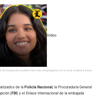
Video
os de búsqueda acuática han sido desplegados en la zona costera y áreas
ializados de la
Policía Nacional
, la Procuraduría General
gación (
FBI
) y el Enlace Internacional de la embajada