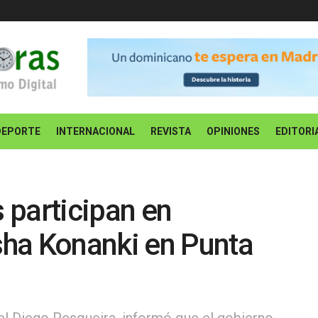
DEPORTE
INTERNACIONAL
REVISTA
OPINIONES
EDITORI
 participan en
ha Konanki en Punta
nel Diego Pesqueira, informó que el gobierno