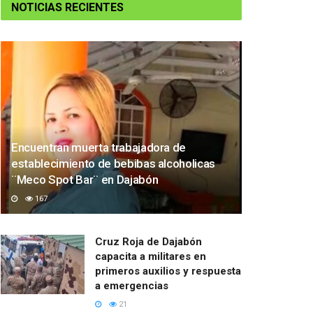
NOTICIAS RECIENTES
Encuentran muerta trabajadora de
establecimiento de bebibas alcoholicas
¨Meco Spot Bar¨ en Dajabón
167
Cruz Roja de Dajabón
capacita a militares en
primeros auxilios y respuesta
a emergencias
21