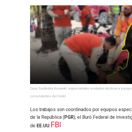
Caso Sudiksha Konanki: especialistas unidades tácticas y equip
circundantes del hotel
Los trabajos son coordinados por equipos espec
de la República (
PGR
), el Buró Federal de Investi
FBI
de
EE.UU.