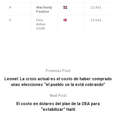
4
Marileidy
22.43s
Paulino
5
Dina
22.64s
Asher-
Smith
Previous Post
Leonel: La crisis actual es el costo de haber comprado
unas elecciones “el pueblo se la está cobrando”
Next Post
El costo en dolares del plan de la OEA para
“estabilizar” Haití