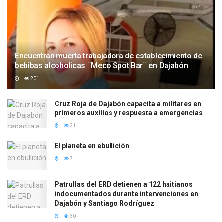
Encuentran muerta trabajadora de establecimiento de
bebibas alcoholicas ¨Meco Spot Bar¨ en Dajabón
201
Cruz Roja de Dajabón capacita a militares en
primeros auxilios y respuesta a emergencias
21
El planeta en ebullición
7
Patrullas del ERD detienen a 122 haitianos
indocumentados durante intervenciones en
Dajabón y Santiago Rodríguez
30