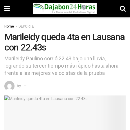
Home
DEPORTE
Marileidy queda 4ta en Lausana
con 22.43s
Marileidy Paulino corrió 22.43 bajo una lluvia,
logrando su tercer tiempo más rápido hasta ahora
frente a las mejores velocistas de la prueba
by