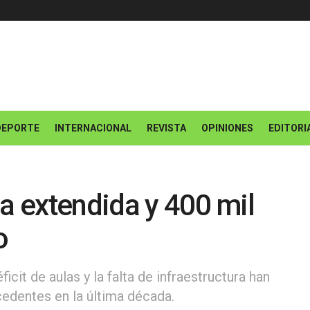
DEPORTE
INTERNACIONAL
REVISTA
OPINIONES
EDITORI
da extendida y 400 mil
o
icit de aulas y la falta de infraestructura han
cedentes en la última década.