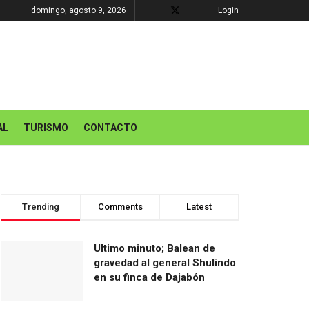
domingo, agosto 9, 2026
Login
AL
TURISMO
CONTACTO
Trending
Comments
Latest
Ultimo minuto; Balean de
gravedad al general Shulindo
en su finca de Dajabón