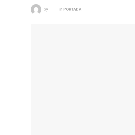
by
in
PORTADA