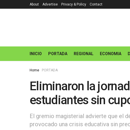
About
Advertise
Privacy & Policy
Contact
INICIO
PORTADA
REGIONAL
ECONOMIA
Home
PORTADA
Eliminaron la jorna
estudiantes sin cup
El gremio magisterial advierte que el déf
provocado una crisis educativa sin pre