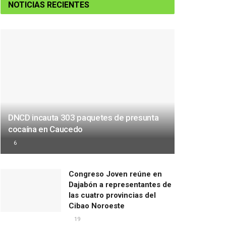
NOTICIAS RECIENTES
DNCD incauta 303 paquetes de presunta
cocaína en Caucedo
6
Congreso Joven reúne en
Dajabón a representantes de
las cuatro provincias del
Cibao Noroeste
19