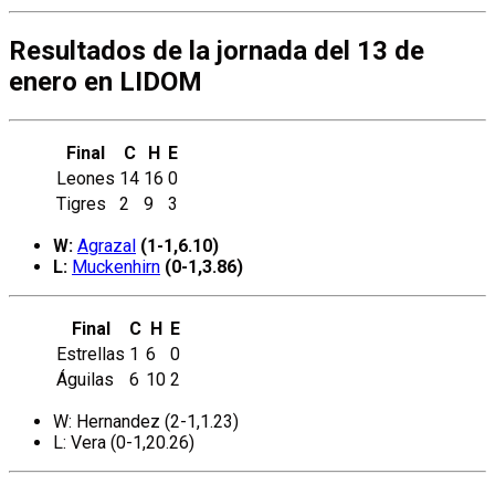
Resultados de la jornada del 13 de
enero en LIDOM
Final
C
H
E
Leones
14
16
0
Tigres
2
9
3
W:
Agrazal
(1-1,6.10)
L:
Muckenhirn
(0-1,3.86)
Final
C
H
E
Estrellas
1
6
0
Águilas
6
10
2
W: Hernandez (2-1,1.23)
L: Vera (0-1,20.26)