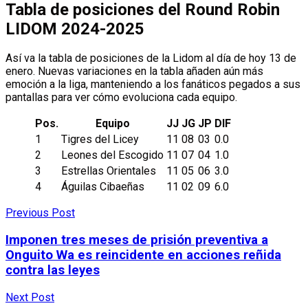
Tabla de posiciones del Round Robin
LIDOM 2024-2025
Así va la tabla de posiciones de la Lidom al día de hoy 13 de
enero. Nuevas variaciones en la tabla añaden aún más
emoción a la liga, manteniendo a los fanáticos pegados a sus
pantallas para ver cómo evoluciona cada equipo.
Pos.
Equipo
JJ
JG
JP
DIF
1
Tigres del Licey
11
08
03
0.0
2
Leones del Escogido
11
07
04
1.0
3
Estrellas Orientales
11
05
06
3.0
4
Águilas Cibaeñas
11
02
09
6.0
Previous Post
Imponen tres meses de prisión preventiva a
Onguito Wa es reincidente en acciones reñida
contra las leyes
Next Post