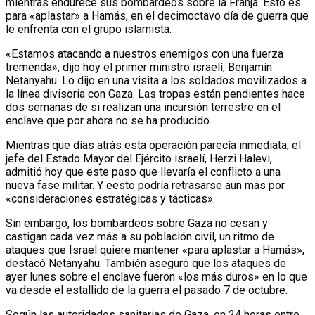
mientras endurece sus bombardeos sobre la Franja. Esto es
para «aplastar» a Hamás, en el decimoctavo día de guerra que
le enfrenta con el grupo islamista.
«Estamos atacando a nuestros enemigos con una fuerza
tremenda», dijo hoy el primer ministro israelí, Benjamín
Netanyahu. Lo dijo en una visita a los soldados movilizados a
la línea divisoria con Gaza. Las tropas están pendientes hace
dos semanas de si realizan una incursión terrestre en el
enclave que por ahora no se ha producido.
Mientras que días atrás esta operación parecía inmediata, el
jefe del Estado Mayor del Ejército israelí, Herzi Halevi,
admitió hoy que este paso que llevaría el conflicto a una
nueva fase militar. Y eesto podría retrasarse aun más por
«consideraciones estratégicas y tácticas».
Sin embargo, los bombardeos sobre Gaza no cesan y
castigan cada vez más a su población civil, un ritmo de
ataques que Israel quiere mantener «para aplastar a Hamás»,
destacó Netanyahu. También aseguró que los ataques de
ayer lunes sobre el enclave fueron «los más duros» en lo que
va desde el estallido de la guerra el pasado 7 de octubre.
Según las autoridades sanitarias de Gaza, en 24 horas entre