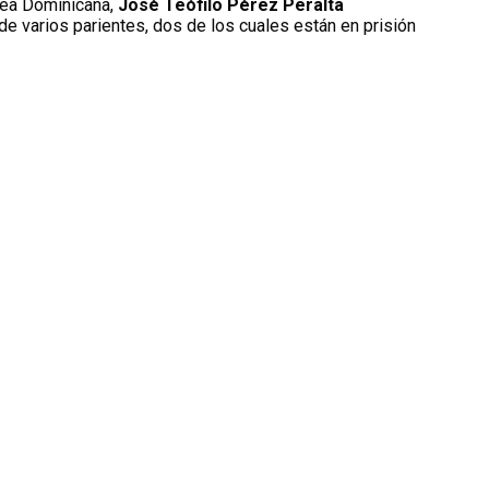
érea Dominicana,
José Teófilo Pérez Peralta
 de varios parientes, dos de los cuales están en prisión