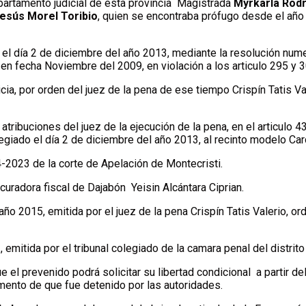
epartamento judicial de esta provincia Magistrada
Myrkarla Rod
esús Morel Toribio
, quien se encontraba prófugo desde el año
el día 2 de diciembre del año 2013, mediante la resolución nume
, en fecha Noviembre del 2009, en violación a los articulo 295 y 
a, por orden del juez de la pena de ese tiempo Crispín Tatis Valer
 atribuciones del juez de la ejecución de la pena, en el articulo 4
giado el día 2 de diciembre del año 2013, al recinto modelo Carc
4-2023 de la corte de Apelación de Montecristi.
ocuradora fiscal de Dajabón Yeisin Alcántara Ciprian.
 2015, emitida por el juez de la pena Crispín Tatis Valerio, or
mitida por el tribunal colegiado de la camara penal del distrito 
ue el prevenido podrá solicitar su libertad condicional a partir 
mento de que fue detenido por las autoridades.