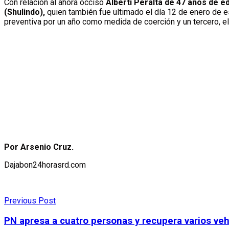
Con relación al ahora occiso
Alberti Peralta de 47 años de e
(Shulindo),
quien también fue ultimado el día 12 de enero de est
preventiva por un año como medida de coerción y un tercero, el
Por Arsenio Cruz.
Dajabon24horasrd.com
Previous Post
PN apresa a cuatro personas y recupera varios ve