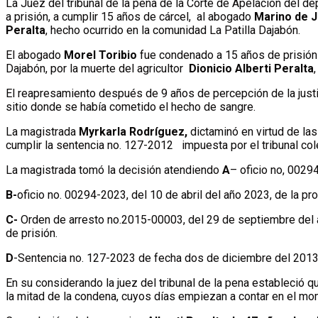
La Juez del tribunal de la pena de la Corte de Apelación del d
a prisión, a cumplir 15 años de cárcel, al abogado
Marino de J
Peralta
, hecho ocurrido en la comunidad La Patilla Dajabón.
El abogado
Morel Toribio
fue condenado a 15 años de prisión 
Dajabón, por la muerte del agricultor
Dionicio Alberti Peralta
El reapresamiento después de 9 años de percepción de la justici
sitio donde se había cometido el hecho de sangre.
La magistrada
Myrkarla Rodríguez,
dictaminó en virtud de las
cumplir la sentencia no. 127-2012 impuesta por el tribunal cole
La magistrada tomó la decisión atendiendo
A
– oficio no, 0029
B-
oficio no. 00294-2023, del 10 de abril del año 2023, de la pr
C-
Orden de arresto no.2015-00003, del 29 de septiembre del año
de prisión.
D
-Sentencia no. 127-2023 de fecha dos de diciembre del 2013, e
En su considerando la juez del tribunal de la pena estableció q
la mitad de la condena, cuyos días empiezan a contar en el mo