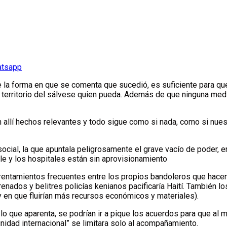
atsapp
o de la forma en que se comenta que sucedió, es suficiente para
, un territorio del sálvese quien pueda. Además de que ninguna med
n allí hechos relevantes y todo sigue como si nada, como si nu
ocial, la que apuntala peligrosamente el grave vacío de poder, e
le y los hospitales están sin aprovisionamiento
rentamientos frecuentes entre los propios bandoleros que hacen d
nados y belitres policías kenianos pacificaría Haití. También l
y en que fluirían más recursos económicos y materiales).
o que aparenta, se podrían ir a pique los acuerdos para que al 
nidad internacional” se limitara solo al acompañamiento.