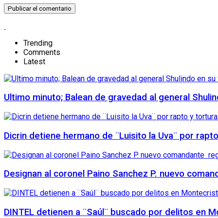
Trending
Comments
Latest
Ultimo minuto; Balean de gravedad al general Shuli
Dicrin detiene hermano de ¨Luisito la Uva¨ por rapt
Designan al coronel Paino Sanchez P. nuevo comanda
DINTEL detienen a ¨Saúl¨ buscado por delitos en Mo