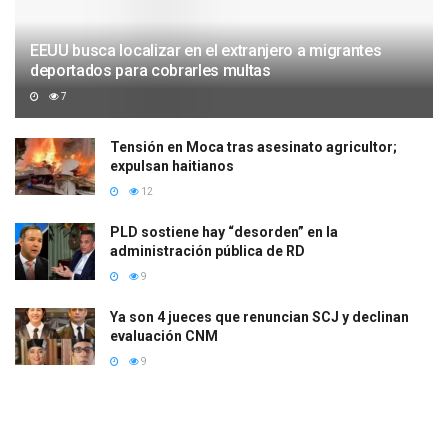
EEUU busca localizar en el extranjero a migrantes
deportados para cobrarles multas
7
Tensión en Moca tras asesinato agricultor;
expulsan haitianos
12
PLD sostiene hay “desorden” en la
administración pública de RD
9
Ya son 4 jueces que renuncian SCJ y declinan
evaluación CNM
9