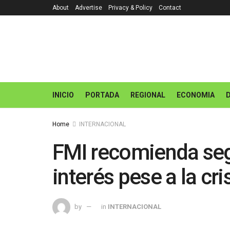
About
Advertise
Privacy & Policy
Contact
INICIO
PORTADA
REGIONAL
ECONOMIA
Home
INTERNACIONAL
FMI recomienda seg
interés pese a la cri
by
in
INTERNACIONAL