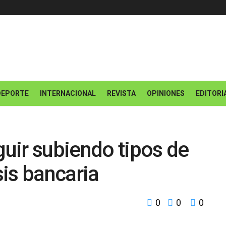
DEPORTE
INTERNACIONAL
REVISTA
OPINIONES
EDITORI
uir subiendo tipos de
sis bancaria
0
0
0