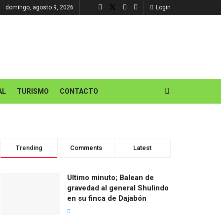
domingo, agosto 9, 2026
Login
AL
TURISMO
CONTACTO
Trending
Comments
Latest
Ultimo minuto; Balean de
gravedad al general Shulindo
en su finca de Dajabón