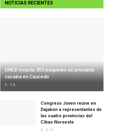
NOTICIAS RECIENTES
DNCD incauta 303 paquetes de presunta
cocaína en Caucedo
6
Congreso Joven reúne en
Dajabón a representantes de
las cuatro provincias del
Cibao Noroeste
19