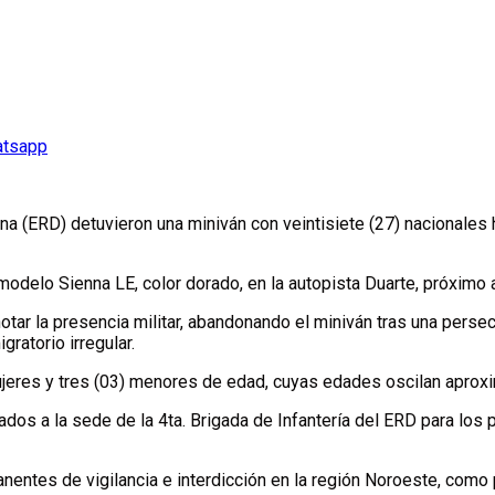
atsapp
 (ERD) detuvieron una miniván con veintisiete (27) nacionales ha
delo Sienna LE, color dorado, en la autopista Duarte, próximo al
otar la presencia militar, abandonando el miniván tras una persec
gratorio irregular.
ujeres y tres (03) menores de edad, cuyas edades oscilan aprox
ados a la sede de la 4ta. Brigada de Infantería del ERD para los
ntes de vigilancia e interdicción en la región Noroeste, como pa