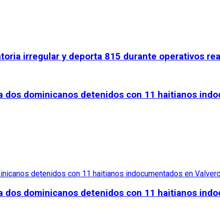
ria irregular y deporta 815 durante operativos real
co a dos dominicanos detenidos con 11 haitianos in
co a dos dominicanos detenidos con 11 haitianos in