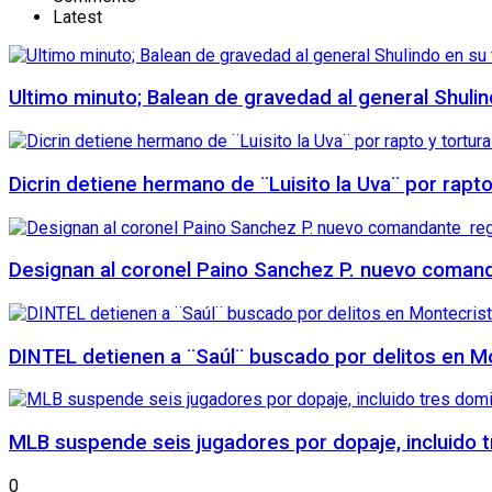
Latest
Ultimo minuto; Balean de gravedad al general Shuli
Dicrin detiene hermano de ¨Luisito la Uva¨ por rapt
Designan al coronel Paino Sanchez P. nuevo comanda
DINTEL detienen a ¨Saúl¨ buscado por delitos en Mo
MLB suspende seis jugadores por dopaje, incluido 
0