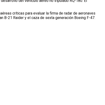
l desarrollo del vehículo aéreo no tripulado RQ-180. El
aéreas críticas para evaluar la firma de radar de aeronaves
man B-21 Raider y el caza de sexta generación Boeing F-47.