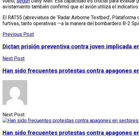
vuelo,
según
Daily Mail. Esa capacidad es crucial para evaluar p
avistamiento también confirmó que el avión utiliza el indicativ
El RAT55 (abreviatura de ‘Radar Airborne Testbed’, Plataforma d
furtivas, tanto operativas —a la manera del bombardero B-2 Sp
Previous Post
Dictan prisión preventiva contra joven implicada e
Next Post
Han sido frecuentes protestas contra apagones en
Next Post
Han sido frecuentes protestas contra apagones en