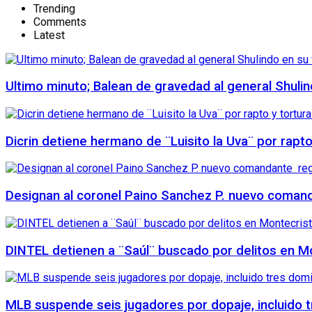
Trending
Comments
Latest
Ultimo minuto; Balean de gravedad al general Shuli
Dicrin detiene hermano de ¨Luisito la Uva¨ por rapt
Designan al coronel Paino Sanchez P. nuevo comanda
DINTEL detienen a ¨Saúl¨ buscado por delitos en Mo
MLB suspende seis jugadores por dopaje, incluido 