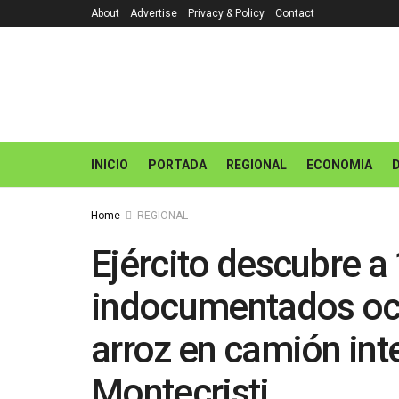
About
Advertise
Privacy & Policy
Contact
INICIO
PORTADA
REGIONAL
ECONOMIA
Home
REGIONAL
Ejército descubre a 
indocumentados ocu
arroz en camión int
Montecristi