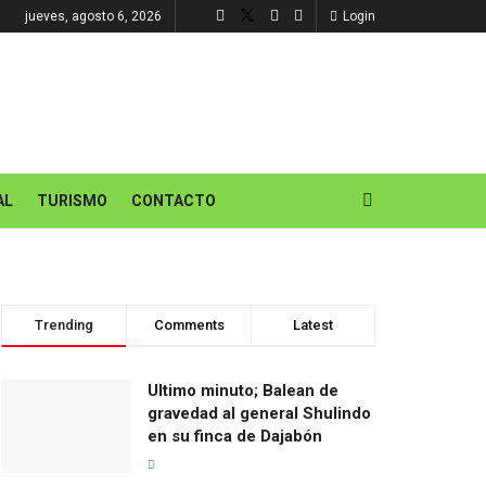
jueves, agosto 6, 2026
Login
AL
TURISMO
CONTACTO
Trending
Comments
Latest
Ultimo minuto; Balean de
gravedad al general Shulindo
en su finca de Dajabón