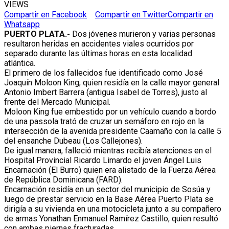
VIEWS
Compartir en Facebook
Compartir en Twitter
Compartir en
Whatsapp
PUERTO PLATA.-
Dos jóvenes murieron y varias personas
resultaron heridas en accidentes viales ocurridos por
separado durante las últimas horas en esta localidad
atlántica.
El primero de los fallecidos fue identificado como José
Joaquín Moloon King, quien residía en la calle mayor general
Antonio Imbert Barrera (antigua Isabel de Torres), justo al
frente del Mercado Municipal.
Moloon King fue embestido por un vehículo cuando a bordo
de una passola trató de cruzar un semáforo en rojo en la
intersección de la avenida presidente Caamaño con la calle 5
del ensanche Dubeau (Los Callejones).
De igual manera, falleció mientras recibía atenciones en el
Hospital Provincial Ricardo Limardo el joven Ángel Luis
Encarnación (El Burro) quien era alistado de la Fuerza Aérea
de República Dominicana (FARD).
Encarnación residía en un sector del municipio de Sosúa y
luego de prestar servicio en la Base Aérea Puerto Plata se
dirigía a su vivienda en una motocicleta junto a su compañero
de armas Yonathan Enmanuel Ramírez Castillo, quien resultó
con ambas piernas fracturadas.