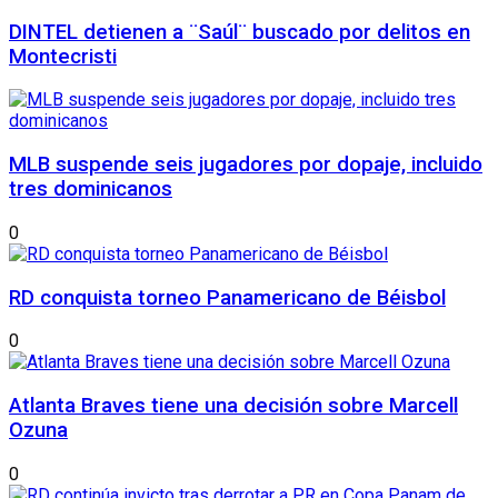
DINTEL detienen a ¨Saúl¨ buscado por delitos en
Montecristi
MLB suspende seis jugadores por dopaje, incluido
tres dominicanos
0
RD conquista torneo Panamericano de Béisbol
0
Atlanta Braves tiene una decisión sobre Marcell
Ozuna
0