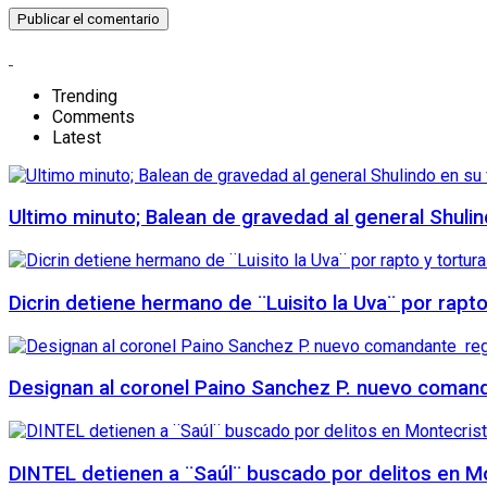
Trending
Comments
Latest
Ultimo minuto; Balean de gravedad al general Shuli
Dicrin detiene hermano de ¨Luisito la Uva¨ por rapt
Designan al coronel Paino Sanchez P. nuevo comanda
DINTEL detienen a ¨Saúl¨ buscado por delitos en Mo