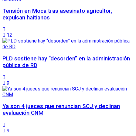
Tensión en Moca tras asesinato agricultor;
expulsan haitianos
12
PLD sostiene hay “desorden” en la administración
pública de RD
9
Ya son 4 jueces que renuncian SCJ y declinan
evaluación CNM
9