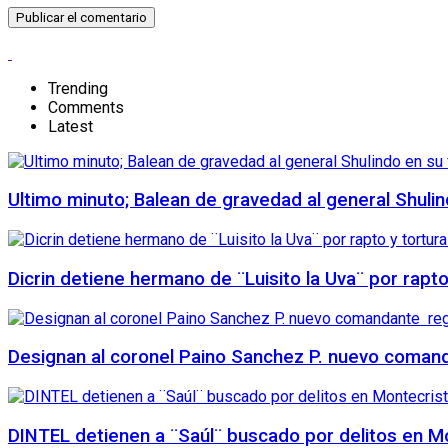
Trending
Comments
Latest
Ultimo minuto; Balean de gravedad al general Shuli
Dicrin detiene hermano de ¨Luisito la Uva¨ por rapt
Designan al coronel Paino Sanchez P. nuevo comanda
DINTEL detienen a ¨Saúl¨ buscado por delitos en Mo