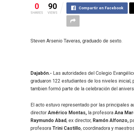
0
90
Compartir en Facebook
SHARES
VIEWS
Steven Arsenio Taveras, graduado de sexto.
Dajabón.-
Las autoridades del Colegio Evangéli
graduaron 122 estudiantes de los niveles inicial, 
tambien formó parte de la celebración del anivers
El acto estuvo representado por las principales 
director
Américo Montas,
la profesora
Ana Mar
Raymundo Abad
, ex director,
Ramón Alfonzo,
pa
profesora
Trini Castillo
, coordinadora y maestro