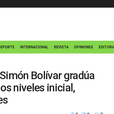
DEPORTE
INTERNACIONAL
REVISTA
OPINIONES
EDITORI
 Simón Bolívar gradúa
s niveles inicial,
es