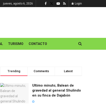
jueves, agosto 6, 2026
Login
AL
TURISMO
CONTACTO
Trending
Comments
Latest
Ultimo minuto; Balean de
gravedad al general Shulindo
en su finca de Dajabón