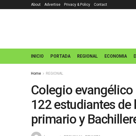
About
Advertise
Privacy & Policy
Contact
INICIO
PORTADA
REGIONAL
ECONOMIA
Home
REGIONAL
Colegio evangélico
122 estudiantes de lo
primario y Bachiller