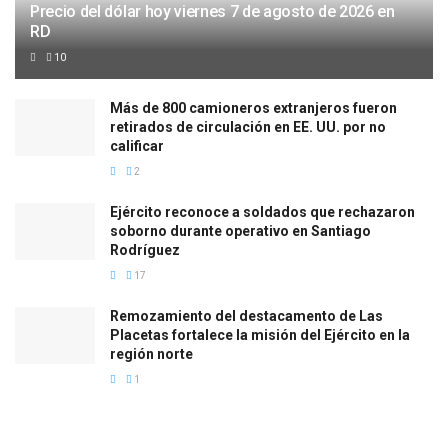
Precio del dólar hoy viernes 7 de agosto de 2026 en
RD
10
Más de 800 camioneros extranjeros fueron
retirados de circulación en EE. UU. por no
calificar
2
Ejército reconoce a soldados que rechazaron
soborno durante operativo en Santiago
Rodríguez
17
Remozamiento del destacamento de Las
Placetas fortalece la misión del Ejército en la
región norte
1