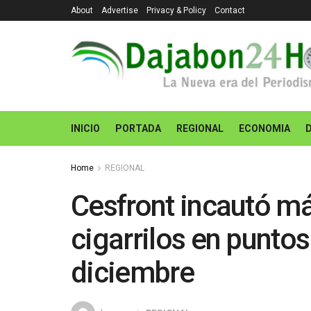
About
Advertise
Privacy & Policy
Contact
INICIO
PORTADA
REGIONAL
ECONOMIA
Home
REGIONAL
Cesfront incautó má
cigarrilos en puntos
diciembre