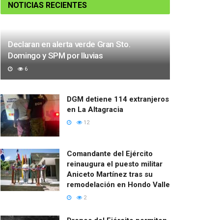
NOTICIAS RECIENTES
Declaran en alerta verde Gran Sto.
Domingo y SPM por lluvias
6
DGM detiene 114 extranjeros
en La Altagracia
12
Comandante del Ejército
reinaugura el puesto militar
Aniceto Martínez tras su
remodelación en Hondo Valle
2