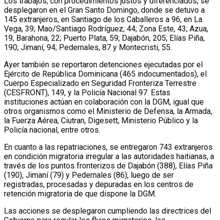
Los trabajos, con procedimientos justos y diferenciados, se
desplegaron en el Gran Santo Domingo, donde se detuvo a
145 extranjeros, en Santiago de los Caballeros a 96, en La
Vega, 39; Mao/Santiago Rodríguez, 44; Zona Este, 43; Azua,
19; Barahona, 22; Puerto Plata, 59; Dajabón, 205; Elías Piña,
190; Jimaní, 94; Pedernales, 87 y Montecristi, 55.
Ayer también se reportaron detenciones ejecutadas por el
Ejército de República Dominicana (465 indocumentados), el
Cuerpo Especializado en Seguridad Fronteriza Terrestre
(CESFRONT), 149, y la Policía Nacional 97. Estas
instituciones actúan en colaboración con la DGM, igual que
otros organismos como el Ministerio de Defensa, la Armada,
la Fuerza Aérea, Ciutran, Digesett, Ministerio Público y la
Policía nacional, entre otros.
En cuanto a las repatriaciones, se entregaron 743 extranjeros
en condición migratoria irregular a las autoridades haitianas, a
través de los puntos fronterizos de Dajabón (388), Elías Piña
(190), Jimaní (79) y Pedernales (86), luego de ser
registradas, procesadas y depuradas en los centros de
retención migratoria de que dispone la DGM.
Las acciones se desplegaron cumpliendo las directrices del