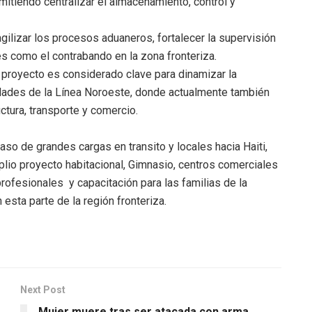
mitiendo centralizar el almacenamiento, control y
agilizar los procesos aduaneros, fortalecer la supervisión
es como el contrabando en la zona fronteriza.
 proyecto es considerado clave para dinamizar la
dades de la Línea Noroeste, donde actualmente también
ctura, transporte y comercio.
aso de grandes cargas en transito y locales hacia Haiti,
lio proyecto habitacional, Gimnasio, centros comerciales
rofesionales y capacitación para las familias de la
sta parte de la región fronteriza.
Next Post
Mujer muere tras ser atacada con arma