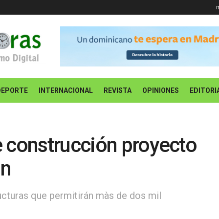
m
DEPORTE
INTERNACIONAL
REVISTA
OPINIONES
EDITORI
e construcción proyecto
ón
ructuras que permitirán màs de dos mil