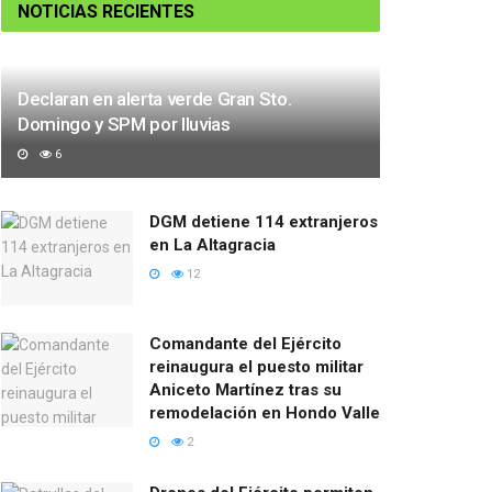
NOTICIAS RECIENTES
Declaran en alerta verde Gran Sto.
Domingo y SPM por lluvias
6
DGM detiene 114 extranjeros
en La Altagracia
12
Comandante del Ejército
reinaugura el puesto militar
Aniceto Martínez tras su
remodelación en Hondo Valle
2