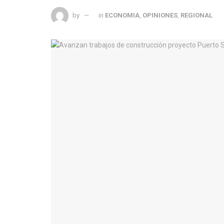
by
in
ECONOMIA
,
OPINIONES
,
REGIONAL