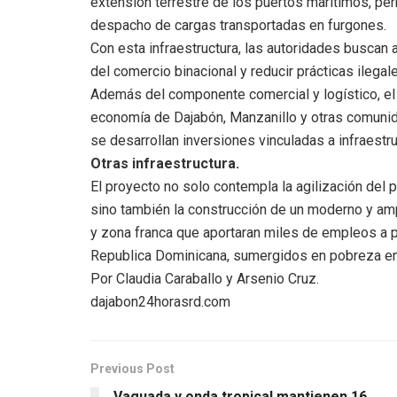
extensión terrestre de los puertos marítimos, per
despacho de cargas transportadas en furgones.
Con esta infraestructura, las autoridades buscan 
del comercio binacional y reducir prácticas ilegal
Además del componente comercial y logístico, el
economía de Dajabón, Manzanillo y otras comuni
se desarrollan inversiones vinculadas a infraestru
Otras infraestructura.
El proyecto no solo contempla la agilización del p
sino también la construcción de un moderno y amp
y zona franca que aportaran miles de empleos a p
Republica Dominicana, sumergidos en pobreza en e
Por Claudia Caraballo y Arsenio Cruz.
dajabon24horasrd.com
Previous Post
Vaguada y onda tropical mantienen 16