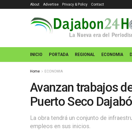
About
Advertise
Privacy & Policy
Contact
INICIO
PORTADA
REGIONAL
ECONOMIA
Home
ECONOMIA
Avanzan trabajos d
Puerto Seco Dajab
La obra tendrá un conjunto de infraest
empleos en sus inicios.