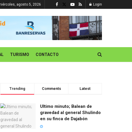
iércoles, agosto 5, 2026
Login
AL
TURISMO
CONTACTO
Trending
Comments
Latest
Ultimo minuto; Balean de
gravedad al general Shulindo
en su finca de Dajabón